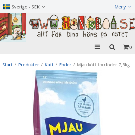
Visa varukorgen
Till kassan
Sverige - SEK
Meny
0
Start
/
Produkter
/
Katt
/
Foder
/
Mjau kött torrfoder 7,5kg