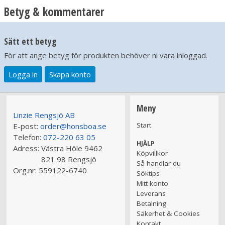
Betyg & kommentarer
Sätt ett betyg
För att ange betyg för produkten behöver ni vara inloggad.
Logga in
Skapa konto
Meny
Linzie Rengsjö AB
Start
E-post:
order@honsboa.se
Telefon:
072-220 63 05
HJÄLP
Adress:
Västra Höle 9462
Köpvillkor
821 98 Rengsjö
Så handlar du
Org.nr:
559122-6740
Söktips
Mitt konto
Leverans
Betalning
Säkerhet & Cookies
Kontakt