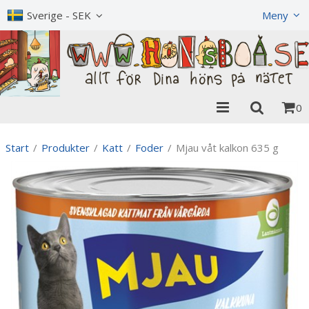
Visa varukorgen
Till kassan
Sverige - SEK
Meny
0
Start
/
Produkter
/
Katt
/
Foder
/
Mjau våt kalkon 635 g