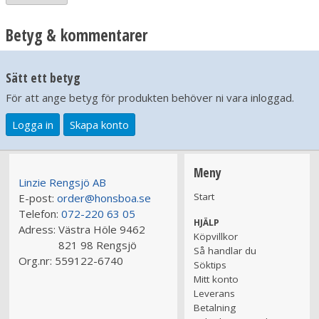
Näringstillsatser: Vitamin A 2000 IE, vitamin D3 200 IE, vitamin
E (all-rac-a-tokoferylacetat) 12 mg, taurin 150 mg, koppar
Betyg & kommentarer
(II)sulfat, pentahydrat 8 mg; mangan (II)oxid /mangan(III)oxid
2,3 mg; zinksulfat, monohydrat 39 mg; kalciumjodat,
monohydrat 1 mg. Tekniska tillsatser: Cassia gum 3675 mg.
Sätt ett betyg
Analytiska beståndsdelar
För att ange betyg för produkten behöver ni vara inloggad.
Protein 8,5 %, fettinnehåll 5,7 %, kolhydrater (NFE) 1 %,
växttråd 0,8 %, mineraler (råaska) 2 % (kalcium 0,25 %, fosfor
Logga in
Skapa konto
0,23 % och magnesium 0,02 %), vatten 82 %, omsättbar
energi 314 kJ/100 g.
Meny
Linzie Rengsjö AB
Start
E-post:
order@honsboa.se
Telefon:
072-220 63 05
HJÄLP
Adress:
Västra Höle 9462
Köpvillkor
821 98 Rengsjö
Så handlar du
Org.nr:
559122-6740
Söktips
Mitt konto
Leverans
Betalning