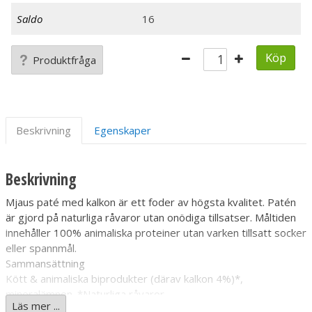
Saldo
16
Köp
Produktfråga
Beskrivning
Egenskaper
Beskrivning
Mjaus paté med kalkon är ett foder av högsta kvalitet. Patén
är gjord på naturliga råvaror utan onödiga tillsatser. Måltiden
innehåller 100% animaliska proteiner utan varken tillsatt socker
eller spannmål.
Sammansättning
Kött & animaliska biprodukter (därav kalkon 4%)*,
mineralämnen. *Naturliga råvaror
Läs mer ...
Tillsatser per kg